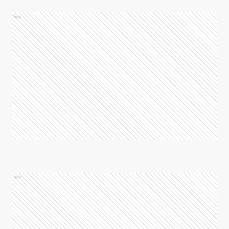
Ads
Ads