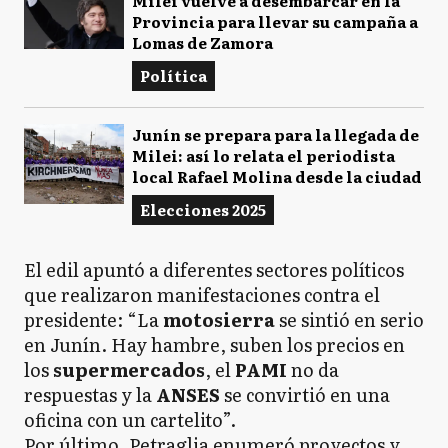
Milei vuelve a desembarcar en la
Provincia para llevar su campaña a
Lomas de Zamora
Política
Junín se prepara para la llegada de
Milei: así lo relata el periodista
local Rafael Molina desde la ciudad
Elecciones 2025
El edil apuntó a diferentes sectores políticos
que realizaron manifestaciones contra el
presidente: “La
motosierra
se sintió en serio
en Junín. Hay hambre, suben los precios en
los
supermercados
, el
PAMI
no da
respuestas y la
ANSES
se convirtió en una
oficina con un cartelito”.
Por último, Petraglia enumeró proyectos y