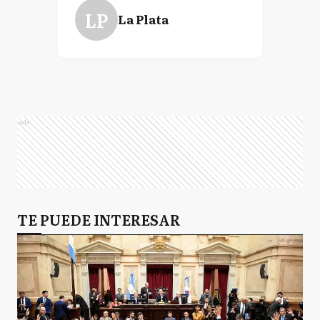
LP
La Plata
Ads
TE PUEDE INTERESAR