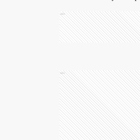
Ads
Ads