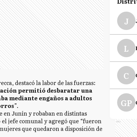
Distri
J
L
C
ecca, destacó la labor de las fuerzas:
gación permitió desbaratar una
aba mediante engaños a adultos
GP
orros
”.
e en Junín y robaban en distintas
ó el jefe comunal y agregó que “fueron
Ads
mujeres que quedaron a disposición de