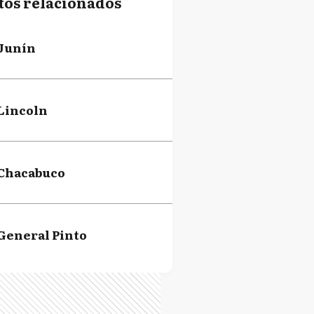
tos relacionados
Junín
Lincoln
Chacabuco
General Pinto