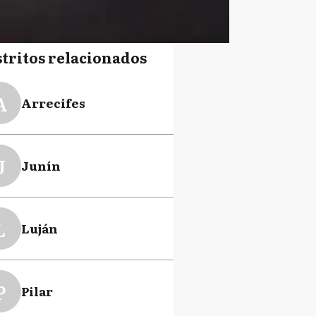
stritos relacionados
A
Arrecifes
J
Junín
L
Luján
P
Pilar