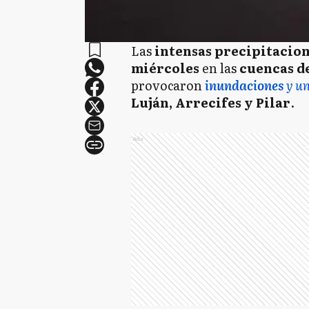
Las
intensas precipitacio
miércoles
en las
cuencas de
provocaron
inundaciones
y u
Luján, Arrecifes y Pilar
.
Ads