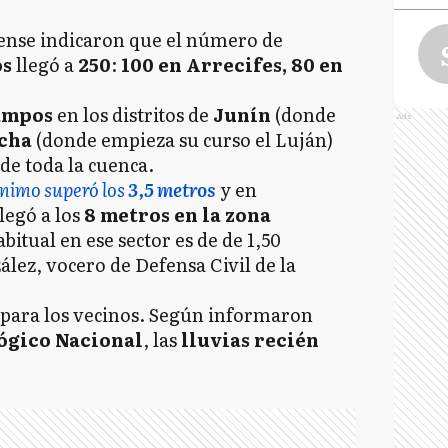
ense indicaron que el número de
os
llegó a
250
:
100 en Arrecifes, 80 en
ampos
en los distritos de
Junín
(donde
Ads
cha
(donde empieza su curso el Luján)
de toda la cuenca.
mónimo superó los
3,5 metros
y en
llegó a los
8 metros en la zona
abitual en ese sector es de de 1,50
lez, vocero de Defensa Civil de la
r para los vecinos. Según informaron
ógico Nacional
, las
lluvias recién