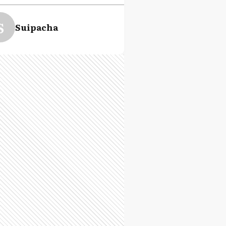
S
Suipacha