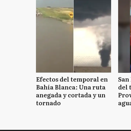
Efectos del temporal en
San 
Bahía Blanca: Una ruta
del 
anegada y cortada y un
Prov
tornado
agua
tie