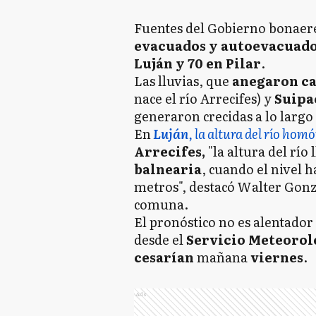
Fuentes del Gobierno bonaer
evacuados y autoevacuad
Luján y 70 en Pilar
.
Las lluvias, que
anegaron c
nace el río Arrecifes) y
Suipa
generaron crecidas a lo largo 
En
Luján
, la altura del río ho
Arrecifes,
"la altura del río 
balnearia
, cuando el nivel h
metros", destacó Walter Gonzá
comuna.
El pronóstico no es alentado
desde el
Servicio Meteorol
cesarían
mañana
viernes
.
Ads