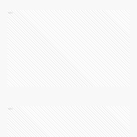
Ads
Ads