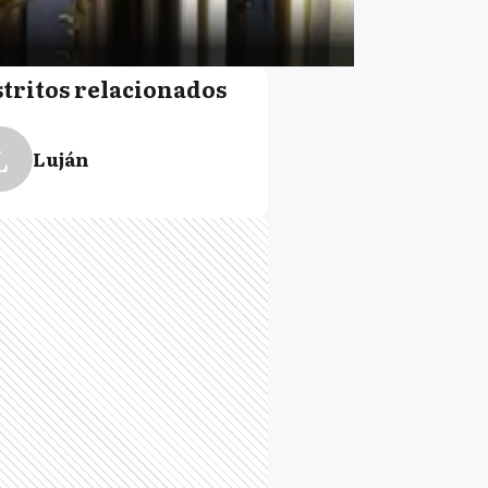
stritos relacionados
L
Luján