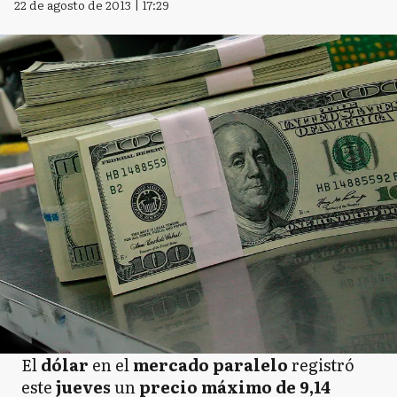
22 de agosto de 2013 | 17:29
El
dólar
en el
mercado paralelo
registró
este
jueves
un
precio máximo de 9,14