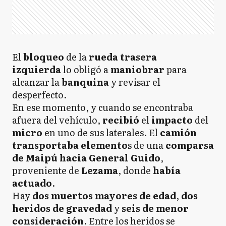
El
bloqueo
de la
rueda trasera
izquierda
lo obligó a
maniobrar
para
alcanzar la
banquina
y revisar el
desperfecto.
En ese momento, y cuando se encontraba
afuera del vehículo,
recibió
el
impacto
del
micro
en uno de sus laterales. El
camión
transportaba elemento
s de una
comparsa
de
Maipú
hacia General Guido
,
proveniente de
Lezama
, donde
había
actuado
.
Hay
dos muertos mayores de edad
,
dos
heridos de gravedad
y
seis de menor
consideració
n
. Entre los heridos se