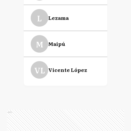
L
Lezama
M
Maipú
VL
Vicente López
Ads