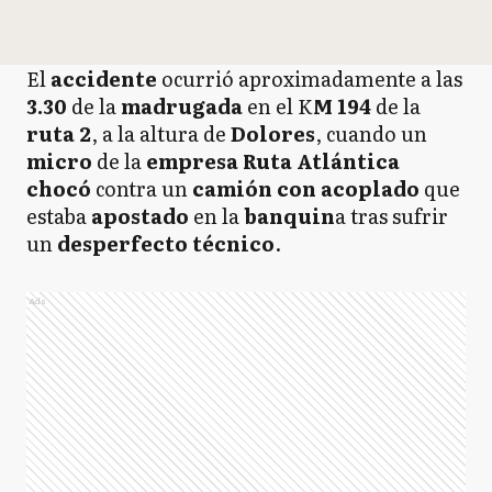
El
accidente
ocurrió aproximadamente a las
3.30
de la
madrugada
en el K
M 194
de la
r
uta 2
, a la altura de
Dolores
, cuando un
micro
de la
empresa Ruta Atlántica
chocó
contra un
camión con acoplado
que
estaba
apostado
en la
banquin
a tras sufrir
un
d
esperfecto técnico
.
Ads