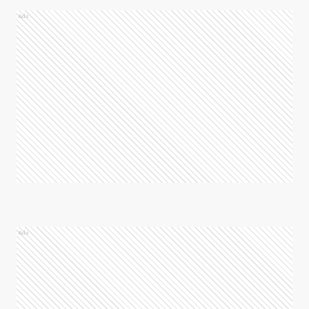
Ads
Ads