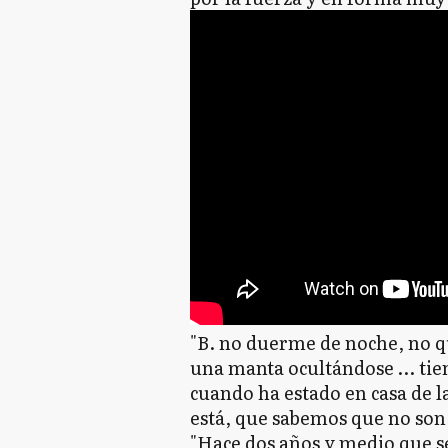
"B. no duerme de noche, no qui
una manta ocultándose … tien
cuando ha estado en casa de l
está, que sabemos que no son
"Hace dos años y medio que s