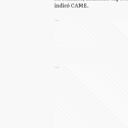
indicó CAME.
Ads
Ads