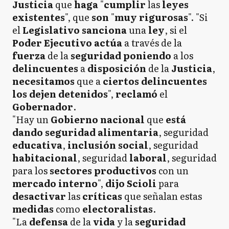
Justicia
que
haga
"
cumplir
las
leyes
existentes
", que
son
"
muy
rigurosas
". "Si
el
Legislativo sanciona
una
ley
, si el
Poder
Ejecutivo actúa
a través de la
fuerza
de la
seguridad
poniendo
a los
delincuentes
a
disposición
de la
Justicia
,
necesitamos
que a
ciertos
delincuentes
los dejen detenidos
",
reclamó
el
Gobernador
.
"Hay un
Gobierno
nacional
que
está
dando
seguridad alimentaria
, seguridad
educativa
,
inclusión
social
, seguridad
habitacional
, seguridad
laboral
, seguridad
para los
sectores productivos
con un
mercado interno
",
dijo Scioli
para
desactivar
las
críticas
que señalan estas
medidas
como
electoralistas
.
"La
defensa
de la
vida
y la
seguridad