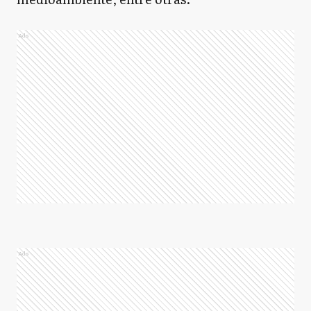
Ads
Ads