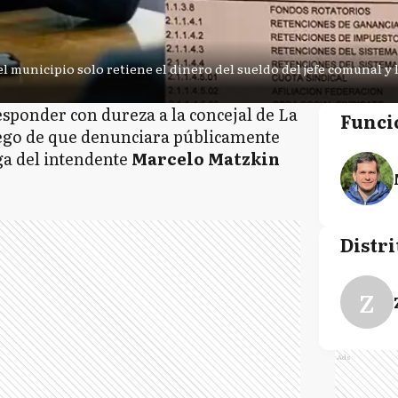
el municipio solo retiene el dinero del sueldo del jefe comunal y 
esponder con dureza a la concejal de La
Funci
ego de que denunciara públicamente
ga del intendente
Marcelo Matzkin
Distri
Z
Ads