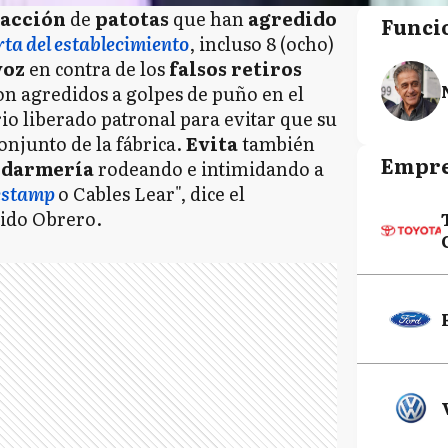
acción
de
patotas
que han
agredido
Funci
ta del establecimiento
, incluso 8 (ocho)
voz
en contra de los
falsos
retiros
on agredidos a golpes de puño en el
orio liberado patronal para evitar que su
conjunto de la fábrica.
Evita
también
Empre
ndarmería
rodeando e intimidando a
estamp
o Cables Lear", dice el
tido Obrero.