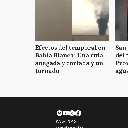
Efectos del temporal en
San 
Bahía Blanca: Una ruta
del 
anegada y cortada y un
Prov
tornado
agua
tie
PÁGINAS
Funcionarios