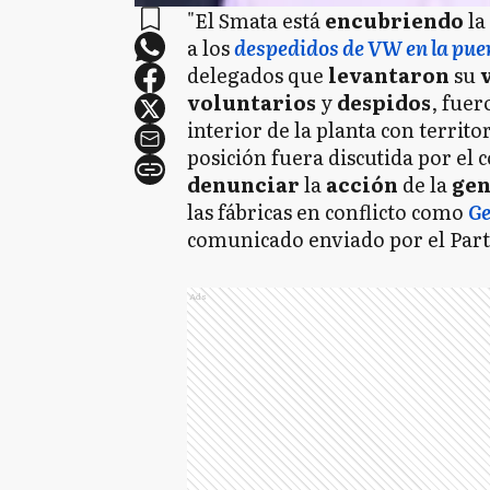
"El Smata está
encubriendo
la
a los
despedidos de VW en la puer
delegados que
levantaron
su
voluntarios
y
despidos
, fuer
interior de la planta con territ
posición fuera discutida por el 
denunciar
la
acción
de la
ge
las fábricas en conflicto como
G
comunicado enviado por el Par
Ads