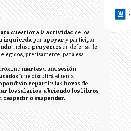
ata cuestiona
la
actividad
de los
Ads
la
izquierda
por
apoyar
y participar
ando
incluso
proyectos
en defensa de
 elegidos, precisamente, para esa
 próximo
martes
a una
sesión
utado
s "que discutirá el tema
opondrán repartir las horas de
ar los salarios, abriendo los libros
n despedir o suspender.