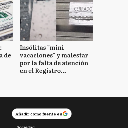
:
Insólitas "mini
a de
vacaciones" y malestar
por la falta de atención
en el Registro
Provincial de las
Personas
Añadir como fuente en
Sociedad