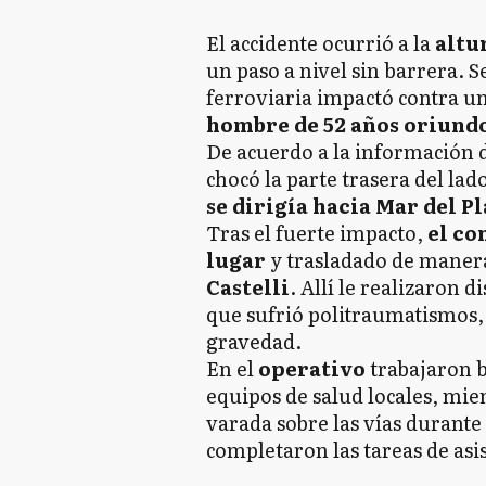
El accidente ocurrió a la
altur
un paso a nivel sin barrera. 
ferroviaria impactó contra 
hombre de 52 años oriundo
De acuerdo a la información d
chocó la parte trasera del la
se dirigía hacia Mar del P
Tras el fuerte impacto,
el co
lugar
y trasladado de maner
Castelli
. Allí le realizaron 
que sufrió politraumatismos,
gravedad.
En el
operativo
trabajaron 
equipos de salud locales, mi
varada sobre las vías durante
completaron las tareas de asis