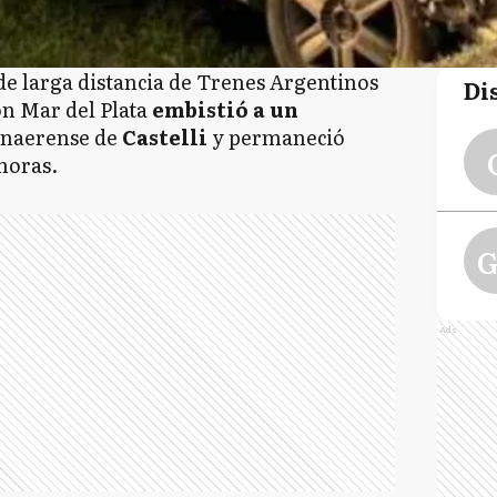
 de larga distancia de Trenes Argentinos
Di
n Mar del Plata
embistió a un
onaerense de
Castelli
y permaneció
horas.
G
Ads