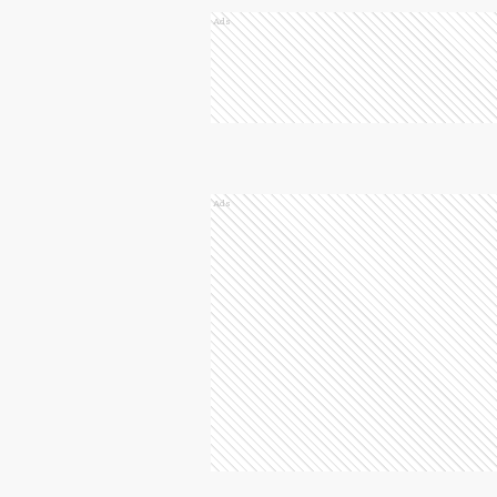
Ads
Ads