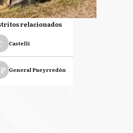
stritos relacionados
C
Castelli
P
General Pueyrredón