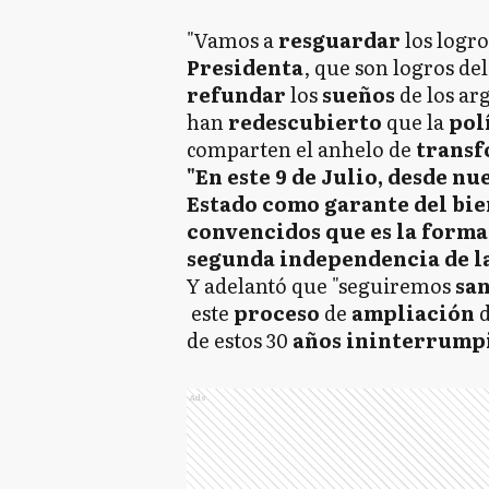
"Vamos a
resguardar
los logr
Presidenta
, que son logros de
refundar
los
sueños
de los ar
han
redescubierto
que la
pol
comparten el anhelo de
transf
"En este 9 de Julio, desde n
Estado como garante del bi
convencidos que es la forma
segunda independencia de la
Y adelantó que "seguiremos
sa
este
proceso
de
ampliación
de estos 30
años ininterrumpi
Ads