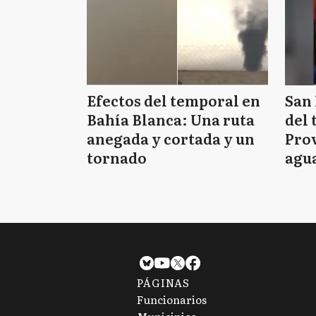
Efectos del temporal en
San 
Bahía Blanca: Una ruta
del 
anegada y cortada y un
Prov
tornado
agua
tie
PÁGINAS
Funcionarios