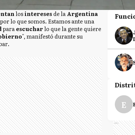
entan
los
intereses
de la
Argentina
Funci
y por lo que somos. Estamos ante una
d
para
escuchar
lo que la gente quiere
obierno
", manifestó durante su
bar.
Distri
E
Ads