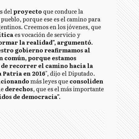
os del
proyecto
que conduce la
l pueblo, porque ese es el camino para
gentinos. Creemos en los jóvenes, que
ítica
es vocación de servicio y
ormar la realidad", argumentó.
uestro gobierno reafirmamos al
en común, porque estamos
 de recorrer el camino hacia la
 Patria en 2016
", dijo el Diputado.
ncionando
más leyes que
consoliden
de
derechos
, que es el más importante
dos de democracia".