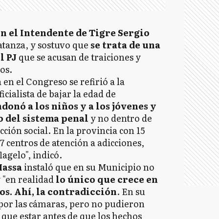
on el Intendente de Tigre Sergio
atanza, y sostuvo que
se trata de una
l PJ
que se acusan de traiciones y
os.
en el Congreso se refirió a la
icialista de bajar la edad de
donó a los niños y a los jóvenes y
 del sistema penal
y no dentro de
cción social. En la provincia con 15
7 centros de atención a adicciones,
agelo", indicó.
assa
instaló que en su Municipio no
 "en realidad
lo único que crece en
os. Ahí, la contradicción
. En su
 por las cámaras, pero no pudieron
 que estar antes de que los hechos