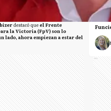
lbizer
destacó que
el Frente
Funci
ara la Victoria (FpV) son lo
un lado, ahora empiezan a estar del
Ads