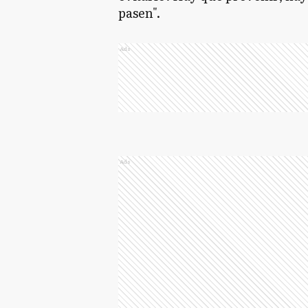
pasen".
Ads
Ads