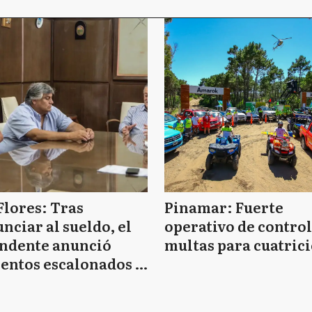
Flores: Tras
Pinamar: Fuerte
nciar al sueldo, el
operativo de control
endente anunció
multas para cuatrici
entos escalonados y
 de bono sin fecha