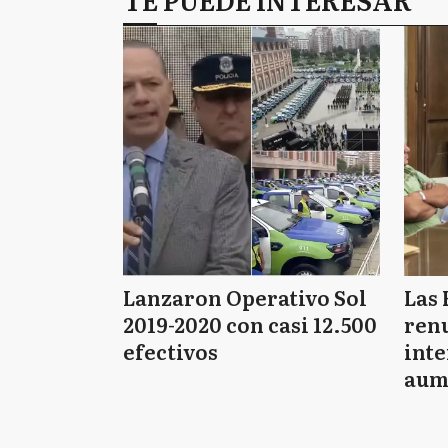
Lanzaron Operativo Sol
Las 
2019-2020 con casi 12.500
renu
efectivos
int
aum
pago