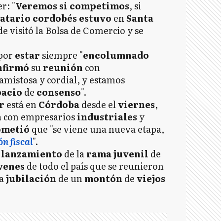
r: "
Veremos si
competimos
, si
atario
cordobés
estuvo
en
Santa
e visitó la Bolsa de Comercio y se
por
estar
siempre "
encolumnado
nfirmó
su
reunión
con
amistosa y cordial, y estamos
pacio
de
consenso
".
or
está en
Córdoba
desde el
viernes
,
n
con empresarios
industriales
y
ometió
que "se viene una nueva etapa,
ón fiscal
".
l
lanzamiento
de la
rama
juvenil
de
óvenes
de todo el país que se reunieron
la
jubilación
de un
montón
de
viejos