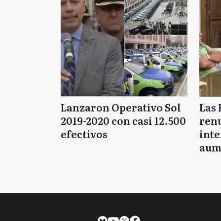
Lanzaron Operativo Sol
Las 
2019-2020 con casi 12.500
renu
efectivos
int
aum
pago