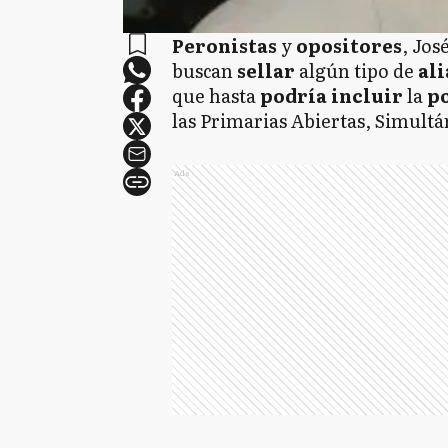
Peronistas
y
opositores
, Jo
buscan
sellar
algún tipo de
al
que hasta
podría incluir
la
p
las Primarias Abiertas, Simultá
Ads