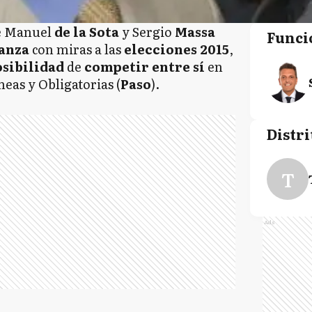
sé Manuel
de la Sota
y Sergio
Massa
Funci
ianza
con miras a las
elecciones
2015
,
osibilidad
de
competir entre sí
en
neas y Obligatorias (
Paso
).
Distri
T
Ads