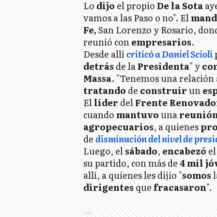
Lo
dijo
el propio
De la Sota
aye
vamos a las Paso o no". El
mand
Fe,
San Lorenzo y Rosario, dond
reunió con
empresarios
.
Desde allí
criticó a Daniel Scioli
detrás
de la
Presidenta
" y
co
Massa
. "Tenemos una relación 
tratando
de
construir
un
es
El
líder
del
Frente Renovad
cuando
mantuvo
una
reunió
agropecuarios
, a quienes
pr
de
disminución del nivel de presi
Luego, el
sábado
,
encabezó
e
su partido, con más de
4 mil j
allí, a quienes les dijio "
somos
dirigentes
que
fracasaron
".
Ads