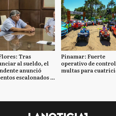
Flores: Tras
Pinamar: Fuerte
nciar al sueldo, el
operativo de control
endente anunció
multas para cuatrici
entos escalonados y
 de bono sin fecha