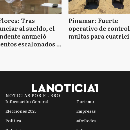
Flores: Tras
Pinamar: Fuerte
nciar al sueldo, el
operativo de control
endente anunció
multas para cuatrici
entos escalonados y
 de bono sin fecha
NOTICIAS POR RUBRO
Información General
Turismo
Elecciones 2025
Empresas
Política
#DeRedes
Policiales
Informes