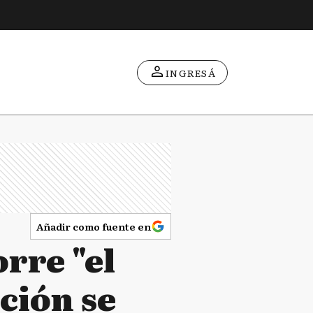
INGRESÁ
Añadir como fuente en
orre "el
ición se