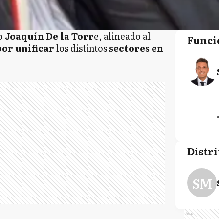
do
Joaquín De la Torr
e, alineado al
Funci
por unificar
los distintos
sectores en
Distri
SM
Ads