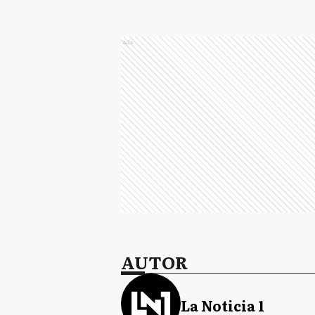
Ads
AUTOR
La Noticia 1