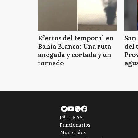
Efectos del temporal en
San 
Bahía Blanca: Una ruta
del 
anegada y cortada y un
Prov
tornado
agua
tie
PÁGINAS
Funcionarios
Municipios