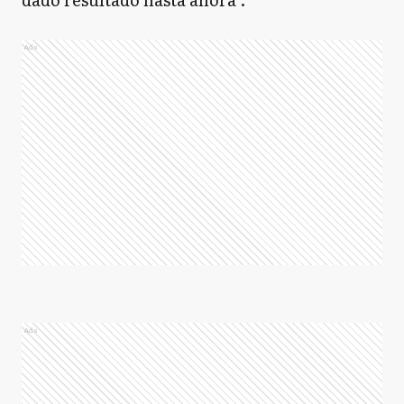
Ads
Ads