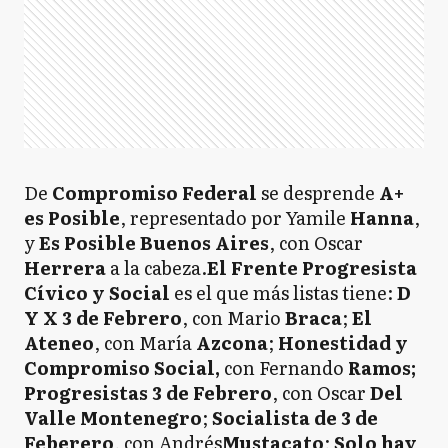
De
Compromiso Federal
se desprende
A+
es Posible
, representado por Yamile
Hanna
,
y
Es Posible Buenos Aires
, con Oscar
Herrera
a la cabeza.
El Frente Progresista
Cívico y Social
es el que más listas tiene:
D
Y X 3 de Febrero
, con Mario
Braca
;
El
Ateneo
, con María
Azcona
;
Honestidad y
Compromiso Social,
con Fernando
Ramos;
Progresistas 3 de Febrero
, con Oscar
Del
Valle Montenegro
;
Socialista de 3 de
Feberero
, con Andrés
Mustacato
;
Solo hay