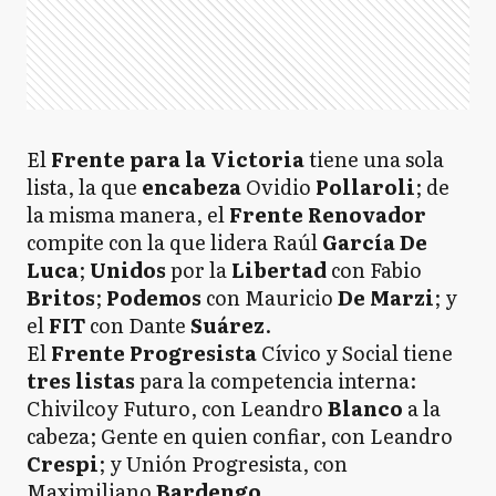
El
Frente para la Victoria
tiene una sola
lista, la que
encabeza
Ovidio
Pollaroli
; de
la misma manera, el
Frente Renovador
compite con la que lidera Raúl
García De
Luca
;
Unidos
por la
Libertad
con Fabio
Britos
;
Podemos
con Mauricio
De Marzi
; y
el
FIT
con Dante
Suárez
.
El
Frente Progresista
Cívico y Social tiene
tres listas
para la competencia interna:
Chivilcoy Futuro, con Leandro
Blanco
a la
cabeza; Gente en quien confiar, con Leandro
Crespi
; y Unión Progresista, con
Maximiliano
Bardengo
.