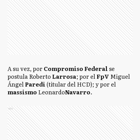
A su vez, por
Compromiso Federal
se
postula Roberto
Larrosa
; por el
FpV
Miguel
Ángel
Paredi
(titular del HCD); y por el
massismo
Leonardo
Navarro
.
Ads