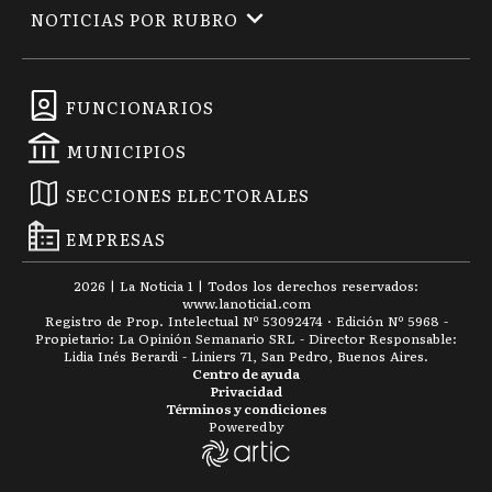
NOTICIAS POR RUBRO
FUNCIONARIOS
MUNICIPIOS
SECCIONES ELECTORALES
EMPRESAS
2026
|
La Noticia 1
| Todos los derechos reservados:
www.
lanoticia1.com
Registro de Prop. Intelectual Nº 53092474 · Edición Nº
5968
-
Propietario: La Opinión Semanario SRL - Director Responsable:
Lidia Inés Berardi - Liniers 71, San Pedro, Buenos Aires.
Centro de ayuda
Privacidad
Términos y condiciones
Powered by