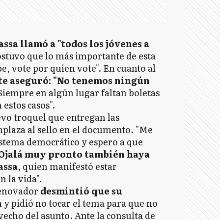
ssa llamó a "todos los jóvenes a
ostuvo que lo más importante de esta
pe, vote por quien vote". En cuanto al
te aseguró: "No tenemos ningún
Siempre en algún lugar faltan boletas
 estos casos".
uevo troquel que entregan las
plaza al sello en el documento. "Me
istema democrático y espero a que
Ojalá muy pronto también haya
assa
, quien manifestó estar
 la vida".
 Renovador
desmintió que su
a
y pidió no tocar el tema para que no
vecho del asunto. Ante la consulta de