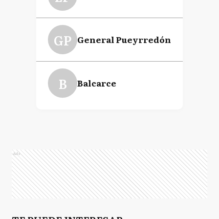
GP
General Pueyrredón
B
Balcarce
Ads