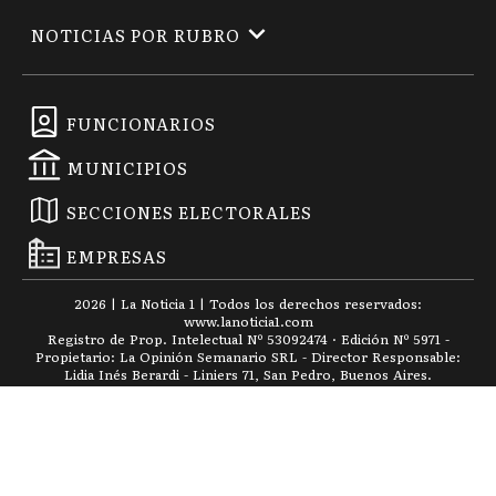
NOTICIAS POR RUBRO
FUNCIONARIOS
MUNICIPIOS
SECCIONES ELECTORALES
EMPRESAS
2026
|
La Noticia 1
| Todos los derechos reservados:
www.
lanoticia1.com
Registro de Prop. Intelectual Nº 53092474 · Edición Nº
5971
-
Propietario: La Opinión Semanario SRL - Director Responsable:
Lidia Inés Berardi - Liniers 71, San Pedro, Buenos Aires.
Centro de ayuda
Privacidad
Términos y condiciones
Powered by