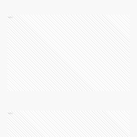
Ads
Ads