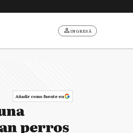
INGRESÁ
Añadir como fuente en
 una
nan perros