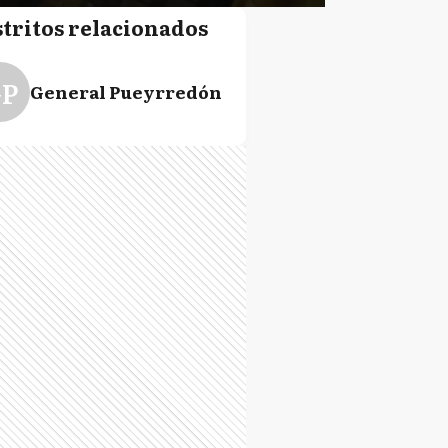
stritos relacionados
P
General Pueyrredón