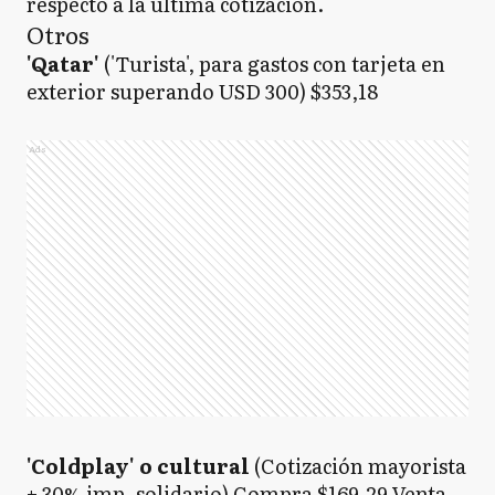
respecto a la última cotización.
Otros
'Qatar'
('Turista', para gastos con tarjeta en
exterior superando USD 300) $353,18
Ads
'Coldplay' o cultural
(Cotización mayorista
+ 30% imp. solidario) Compra $169,29 Venta