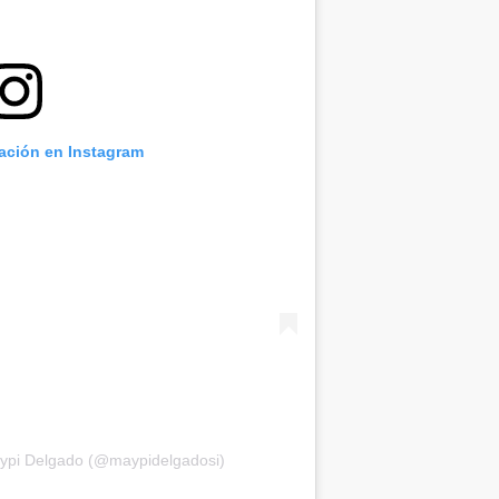
cación en Instagram
aypi Delgado (@maypidelgadosi)