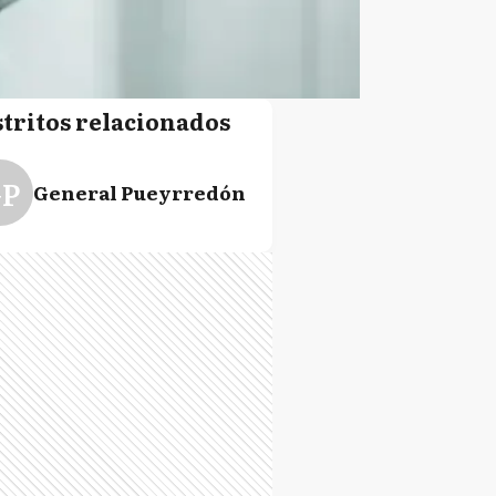
stritos relacionados
P
General Pueyrredón