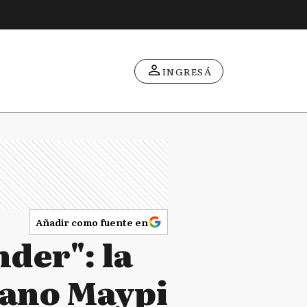
INGRESÁ
Añadir como fuente en
nder": la
mano Maypi