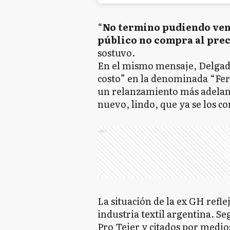
“
No termino pudiendo vend
público no compra al prec
sostuvo.
En el mismo mensaje, Delgado 
costo” en la denominada “Fer
un relanzamiento más adelant
nuevo, lindo, que ya se los c
Ads
La situación de la ex GH refl
industria textil argentina. S
Pro Tejer y citados por medio