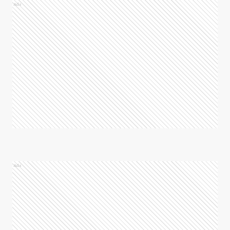
Ads
Ads