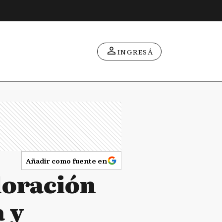
INGRESÁ
Añadir como fuente en
loración
a y