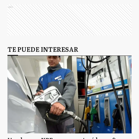
Ads
P
Pinamar
T
TE PUEDE INTERESAR
Tandil
VG
Villa Gesell