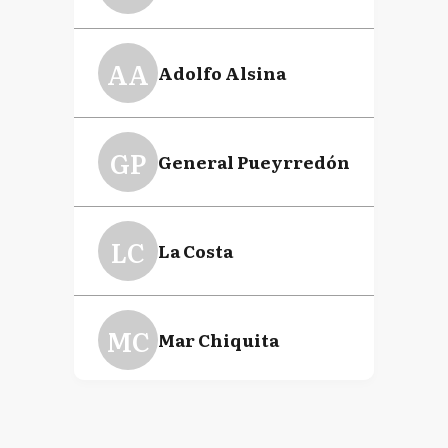
AA
Adolfo Alsina
GP
General Pueyrredón
LC
La Costa
MC
Mar Chiquita
N
Necochea