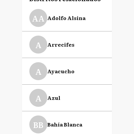
AA
Adolfo Alsina
A
Arrecifes
A
Ayacucho
A
Azul
BB
Bahía Blanca