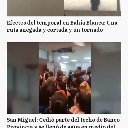
M
Monte
Efectos del temporal en Bahía Blanca: Una
ruta anegada y cortada y un tornado
N
Necochea
P
Pergamino
P
Pinamar
R
Ramallo
San Miguel: Cedió parte del techo de Banco
Provincia y se llenó de agua en medio del