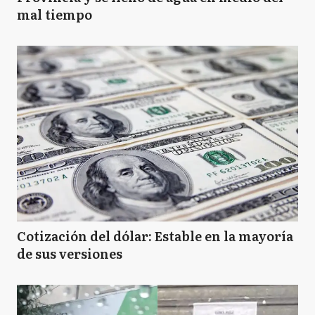
mal tiempo
R
Rauch
S
Saavedra
SN
San Nicolás
SP
San Pedro
Cotización del dólar: Estable en la mayoría
de sus versiones
T
Tandil