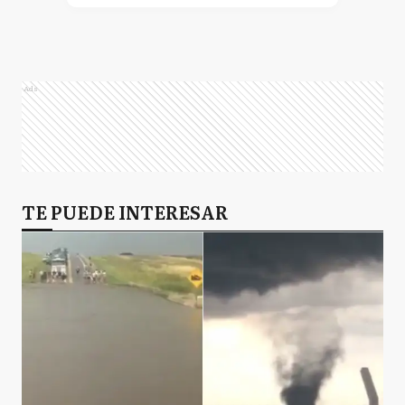
B
Balcarce
Ads
B
Baradero
GP
TE PUEDE INTERESAR
General Pueyrredón
LC
La Costa
MC
Mar Chiquita