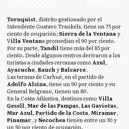
Tornquist
, distrito gestionado por el
Intendente Gustavo Trankels, tiene un 75 por
ciento de ocupación;
Sierra de la Ventana
y
V
illa Ventan
a promedian el 90 por ciento.
Por su parte,
Tandil
tiene más del 85 por
ciento. Desde algunos centros derivaron a los
turistas a ciudades cercanas como
Azul
,
Ayacucho
,
Rauch
y
Balcarce
.
Las termas de Carhué, en el partido de
Adolfo Alsina
, tiene un 90 por ciento y en
General Belgrano, tienen un 80.
En la Costa Atlántica, destinos como
Villa
Gesell
,
Mar de las Pampas
,
Las Gaviotas
,
Mar Azul,
Partido de la Costa
,
Miramar
,
Pinamar
, y
Necochea
tienen entre un 30 y
un 50 por ciento de ocupación.