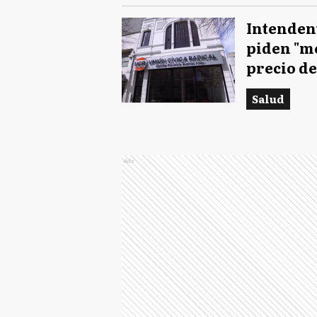
Intenden
piden "m
precio d
Salud
Ads