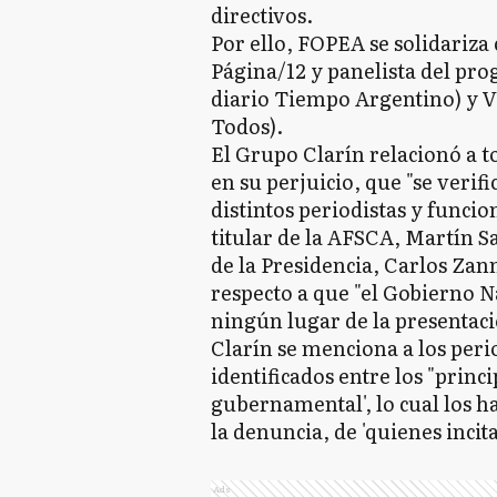
directivos.
Por ello, FOPEA se solidariza
Página/12 y panelista del pro
diario Tiempo Argentino) y Vic
Todos).
El Grupo Clarín relacionó a 
en su perjuicio, que "se verifi
distintos periodistas y funci
titular de la AFSCA, Martín Sab
de la Presidencia, Carlos Zann
respecto a que "el Gobierno Na
ningún lugar de la presentac
Clarín se menciona a los peri
identificados entre los "prin
gubernamental', lo cual los ha
la denuncia, de 'quienes incita
Ads