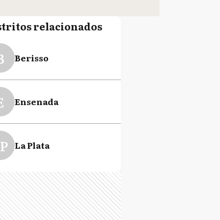
stritos relacionados
B
Berisso
E
Ensenada
P
La Plata