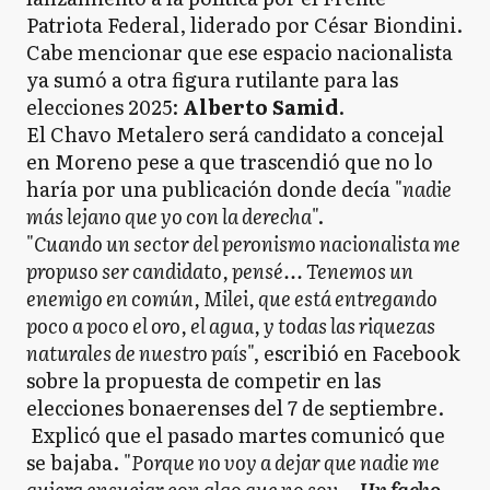
Patriota Federal, liderado por César Biondini.
Cabe mencionar que ese espacio nacionalista
ya sumó a otra figura rutilante para las
elecciones 2025:
Alberto Samid
.
El Chavo Metalero será candidato a concejal
en Moreno pese a que trascendió que no lo
haría por una publicación donde decía "
nadie
más lejano que yo con la derecha
".
"
Cuando un sector del peronismo nacionalista me
propuso ser candidato, pensé... Tenemos un
enemigo en común, Milei, que está entregando
poco a poco el oro, el agua, y todas las riquezas
naturales de nuestro país
", escribió en Facebook
sobre la propuesta de competir en las
elecciones bonaerenses del 7 de septiembre.
Explicó que el pasado martes comunicó que
se bajaba. "
Porque no voy a dejar que nadie me
quiera ensuciar con algo que no soy...
Un facho