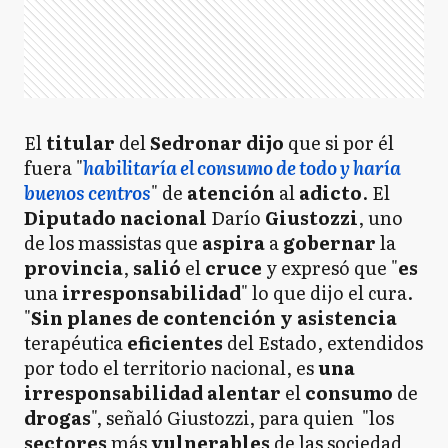
El
titular
del
Sedronar
dijo
que si por él
fuera "
habilitaría el consumo de todo y haría
buenos centros
" de
atención
al
adicto
. El
Diputado
nacional
Darío
Giustozzi
, uno
de los massistas que
aspira
a
gobernar
la
provincia
,
salió
el
cruce
y expresó que "
es
una
irresponsabilidad
" lo que dijo el cura.
"
Sin planes de contención y asistencia
terapéutica
eficientes
del Estado, extendidos
por todo el territorio nacional, es
una
irresponsabilidad
alentar
el
consumo
de
drogas
", señaló Giustozzi, para quien "los
sectores
más
vulnerables
de las sociedad