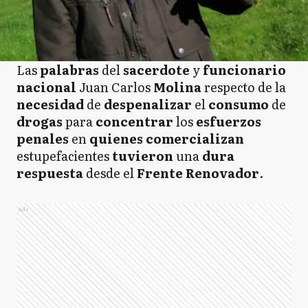
Las
palabras
del
sacerdote
y
funcionario
nacional
Juan Carlos
Molina
respecto de la
necesidad
de
despenalizar
el
consumo
de
drogas
para
concentrar
los
esfuerzos
penales
en
quienes
comercializan
estupefacientes
tuvieron
una
dura
respuesta
desde el
Frente
Renovador
.
Ads