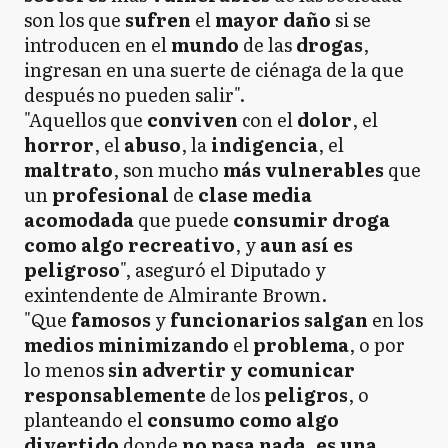
son los que
sufren
el
mayor
daño
si se
introducen en el
mundo
de las
drogas
,
ingresan en una suerte de ciénaga de la que
después no pueden salir".
"Aquellos que
conviven
con el
dolor
, el
horror
, el
abuso
, la
indigencia
, el
maltrato
, son mucho
más
vulnerables
que
un
profesional
de
clase media
acomodada
que puede
consumir
droga
como algo recreativo
, y
aun así es
peligroso
", aseguró el Diputado y
exintendente de Almirante Brown.
"Que
famosos
y
funcionarios
salgan
en los
medios
minimizando
el
problema
, o por
lo menos
sin advertir y comunicar
responsablemente
de los
peligros
, o
planteando el
consumo como
algo
divertido
donde
no pasa nada
,
es una