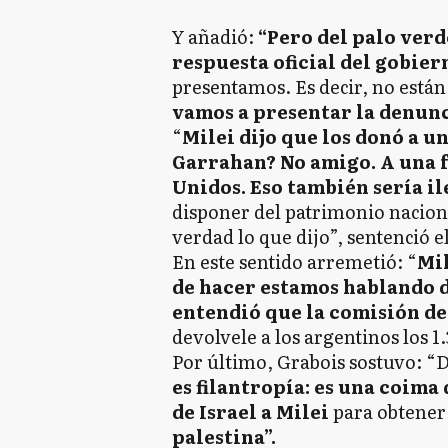
Y añadió:
“Pero del palo verde
respuesta oficial del gobier
presentamos. Es decir, no están
vamos a presentar la denunc
“
Milei dijo que los donó a 
Garrahan? No amigo. A una 
Unidos. Eso también sería il
disponer del patrimonio naciona
verdad lo que dijo”, sentenció el
En este sentido arremetió: “
Mil
de hacer estamos hablando de
entendió que la comisión de
devolvele a los argentinos los 1
Por último, Grabois sostuvo: “D
es filantropía: es una coima
de Israel a Milei
para obtener
palestina”.