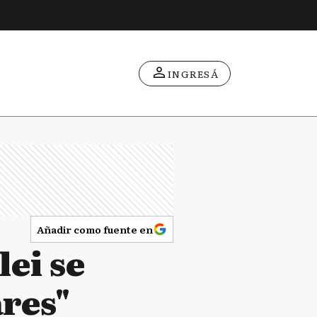
INGRESÁ
Añadir como fuente en
lei se
res"