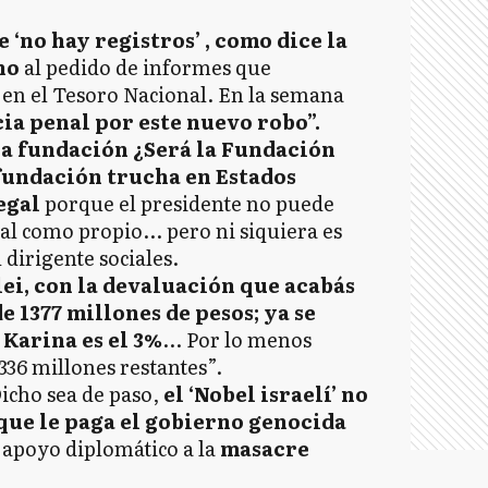
 ‘no hay registros’ , como dice la
no
al pedido de informes que
 en el Tesoro Nacional. En la semana
ia penal por este nuevo robo”.
una fundación ¿Será la Fundación
fundación trucha en Estados
egal
porque el presidente no puede
l como propio... pero ni siquiera es
 dirigente sociales.
ei, con la devaluación que acabás
 1377 millones de pesos; ya se
 Karina es el 3%
... Por lo menos
.336 millones restantes”.
icho sea de paso,
el ‘Nobel israelí’ no
 que le paga el gobierno genocida
 apoyo diplomático a la
masacre