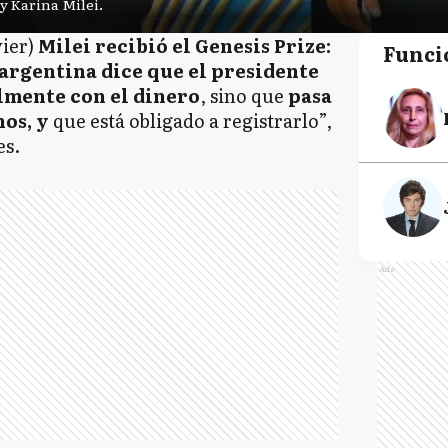
y Karina Milei.
vier)
Milei recibió el Genesis Prize:
Funci
 argentina dice que el presidente
lmente con el dinero
, sino que
pasa
nos, y
que está obligado a registrarlo”,
es.
Ads