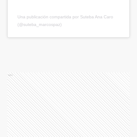
Una publicación compartida por Suteba Ana Caro
(@suteba_marcospaz)
Ads