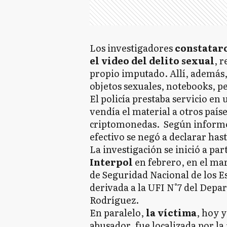
Los investigadores
constataro
el video del delito sexual
, 
propio imputado. Allí, además, 
objetos sexuales, notebooks, pe
El policía prestaba servicio en
vendía el material a otros país
criptomonedas. Según informó
efectivo se negó a declarar ha
La investigación se inició a par
Interpol
en febrero, en el ma
de Seguridad Nacional de los E
derivada a la UFI N°7 del Dep
Rodríguez.
En paralelo,
la víctima
, hoy 
abusador, fue localizada por la