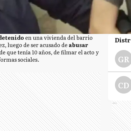
 detenido
en una vivienda del barrio
Distr
z, luego de ser acusado de
abusar
de que tenía 10 años, de filmar el acto y
GR
formas sociales.
CD
Ads