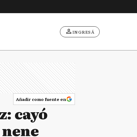
INGRESÁ
Añadir como fuente en
z: cayó
e nene