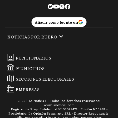
Añadir como fuente en
NOTICIAS POR RUBRO
FUNCIONARIOS
MUNICIPIOS
SECCIONES ELECTORALES
EMPRESAS
2026
|
La Noticia 1
| Todos los derechos reservados:
www.
lanoticia1.com
Registro de Prop. Intelectual Nº 53092474 · Edición Nº
5968
-
Propietario: La Opinión Semanario SRL - Director Responsable:
Lidia Inés Berardi - Liniers 71, San Pedro, Buenos Aires.