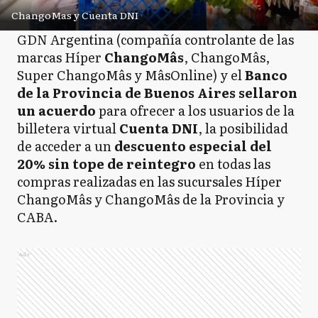
ChangoMas y Cuenta DNI
GDN Argentina (compañía controlante de las
marcas Híper
ChangoMâs
, ChangoMâs,
Super ChangoMâs y MâsOnline) y el
Banco
de la Provincia de Buenos Aires sellaron
un acuerdo
para ofrecer a los usuarios de la
billetera virtual
Cuenta DNI
, la posibilidad
de acceder a un
descuento especial del
20% sin tope de reintegro
en todas las
compras realizadas en las sucursales Híper
ChangoMâs y ChangoMâs de la Provincia y
CABA.
Ads