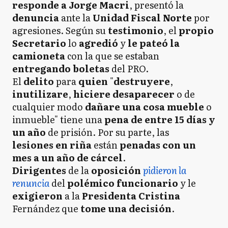
responde a Jorge Macri
, presentó la
denuncia
ante la
Unidad Fiscal Norte
por
agresiones. Según su
testimonio
, el
propio
Secretario
lo
agredió
y
le pateó la
camioneta
con la que se estaban
entregando boletas
del PRO.
El
delito
para
quien
"
destruyere
,
inutilizare
,
hiciere
desaparecer
o de
cualquier modo
dañare una cosa mueble
o
inmueble" tiene una
pena de entre 15 días y
un año
de prisión. Por su parte, las
lesiones en riña
están
penadas con un
mes a un año de cárcel
.
Dirigentes
de la
oposición
pidieron la
renuncia
del
polémico
funcionario
y le
exigieron
a la
Presidenta
Cristina
Fernández que
tome una decisión
.