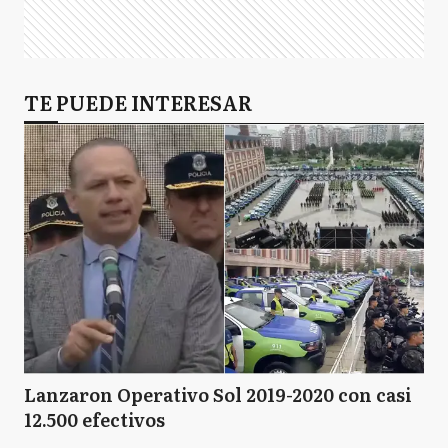
C
Chivilcoy
FA
TE PUEDE INTERESAR
Florentino Ameghino
GA
General Arenales
GP
General Pinto
GV
General Viamonte
Lanzaron Operativo Sol 2019-2020 con casi
12.500 efectivos