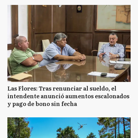
GV
General Villegas
HY
Hipólito Yrigoyen
J
Junín
LN
Leandro N Alem
Las Flores: Tras renunciar al sueldo, el
intendente anunció aumentos escalonados
y pago de bono sin fecha
L
Lincoln