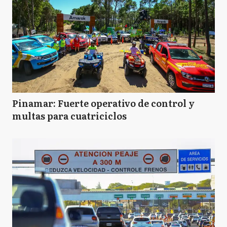
P
Pehuajó
R
Rivadavia
TL
Trenque Lauquen
Pinamar: Fuerte operativo de control y
multas para cuatriciclos