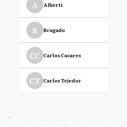
A
Alberti
B
Bragado
CC
Carlos Casares
CT
Carlos Tejedor
C
Chacabuco
Ads