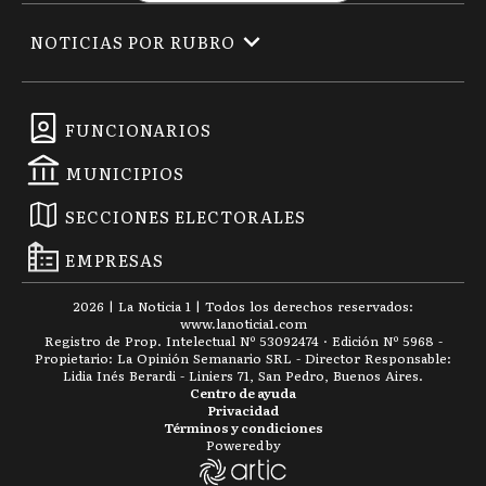
NOTICIAS POR RUBRO
FUNCIONARIOS
MUNICIPIOS
SECCIONES ELECTORALES
EMPRESAS
2026
|
La Noticia 1
| Todos los derechos reservados:
www.
lanoticia1.com
Registro de Prop. Intelectual Nº 53092474 · Edición Nº
5968
-
Propietario: La Opinión Semanario SRL - Director Responsable:
Lidia Inés Berardi - Liniers 71, San Pedro, Buenos Aires.
Centro de ayuda
Privacidad
Términos y condiciones
Powered by