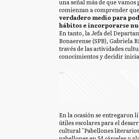
una señal más de que vamos p
comienzan a comprender qu
verdadero medio para pode
hábitos e incorporarse nu
En tanto, la Jefa del Departa
Bonaerense (SPB), Gabriela Rí
través de las actividades cul
conocimientos y decidir inici
Ads
En la ocasión se entregaron li
útiles escolares para el desar
cultural "Pabellones literarios
pabellones en 54 cárceles y a