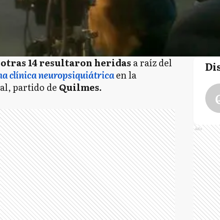
otras 14 resultaron heridas
a raíz del
Di
na clínica neuropsiquiátrica
en la
l, partido de
Quilmes.
Ads