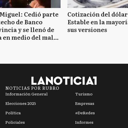
Miguel: Cedió parte
Cotización del dólar
techo de Banco
Estable en la mayorí
incia y se llenó de
sus versiones
 en medio del mal
mpo
NOTICIAS POR RUBRO
Información General
Turismo
Elecciones 2025
Empresas
Política
#DeRedes
Policiales
Informes