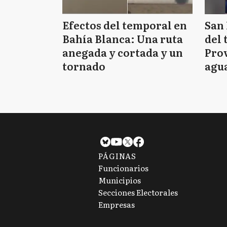
Efectos del temporal en
San 
Bahía Blanca: Una ruta
del 
anegada y cortada y un
Prov
tornado
agua
tie
PÁGINAS
Funcionarios
Municipios
Secciones Electorales
Empresas